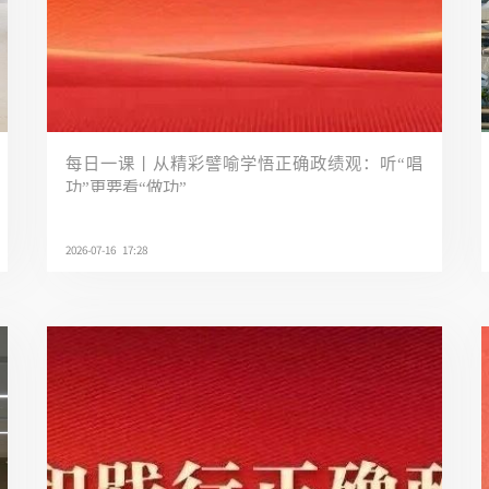
每日一课丨从精彩譬喻学悟正确政绩观：听“唱
功”更要看“做功”
2026-07-16 17:28