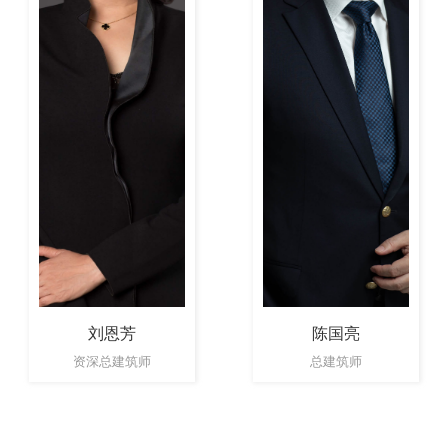
刘恩芳
陈国亮
资深总建筑师
总建筑师