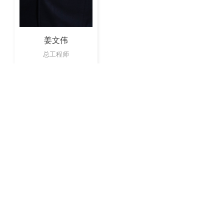
姜文伟
总工程师
故事
项目
人物
代 ∙ 焕新
专项业务板块
国际建筑领域专家
七十周年
专项设计咨询
加入我们
致敬新中国成立七十周年
初始
复兴
腾飞