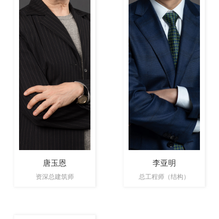
唐玉恩
李亚明
资深总建筑师
总工程师（结构）